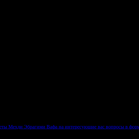
еты Мехди Эбрагими Вафа на интересующие вас вопросы в фор