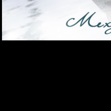
Август – месяц сбора урожая, а в ментальном плане: время под
не получилось – картофель нужного сорта вырастить или новую
приключений… а тем временем сама жизнь катится к закату. Ко
«Один человек сидел у моря и видел вдалеке на горизонте бере
невиданной красоты. Он рисовал в своих фантазиях удивительны
глазами возникли горы, песок, прибой и огонь, около которог
говорили на каком-то необычном языке, но понимали все друг др
чувствовал тепло бесед и языков пламени. Наступала глубокая 
на оплату лодки у него не было. Человек состарился, уже немо
в том, что там на самом деле есть другая жизнь. Стало ли ему с
ним»
Дорогие друзья, каждый из нас считает, что «где-то там» лучша
было у нас, в наших переулках. Не выбирайте путь нищего рыб
смотрите, а делайте. Пока вы дышите – у вас еще есть возможн
Ваш друг Мехди