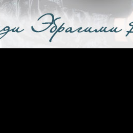
ведения итогов. Как же часто вместо сладости побед человек чув
 работу найти, а некоторые горюют, что так и не решились пер
гда-то я написал такую притчу.
г. Он не знал что на том берегу, поэтому мог фантазировать ско
х рыб и птиц. Окутанный вечерним туманом, он видел, как ему к
о собрались люди. Не такие люди, каких он знал ранее. Люди бы
уга. Сидя у костра, им было что обсудить. Что-то их всех объеди
ночь, и мужчина отправлялся домой. На рассвете он снова шел к 
щный и прикованный к постели, он подумал о том, что никогда б
трашно от растаявших надежд? Нет. Закрывая глаза в последний ра
я жизнь. «Где-то там» люди живут в мире и богатстве. Хорошо, чт
ака без лодки, выбирайте путь удивительного человека в блест
ость добиться желаемого.