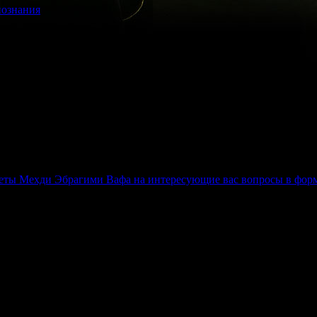
познания
еты Мехди Эбрагими Вафа на интересующие вас вопросы в фор