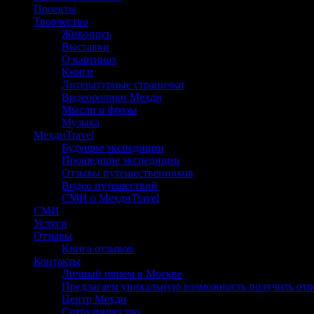
Проекты
Творчество
Живопись
Выставки
О картинах
Книги
Литературные странички
Видеоролики Мехди
Мысли и фразы
Музыка
МехдиTravel
Будущие экспедиции
Прошедшие экспедиции
Отзывы путешественников
Видео путешествий
СМИ о МехдиTravel
СМИ
Услуги
Отзывы
Книга отзывов
Контакты
Личный прием в Москве
Предлагаем уникальную возможность получить отв
Центр Мехди
Сотрудничество