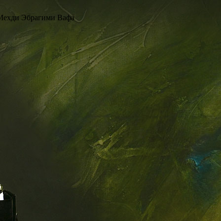
 Мехди Эбрагими Вафа