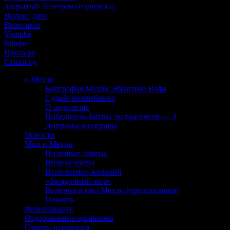
Закрытый Телеграм (подписка)
Яндекс дзен
Вконтакте
Youtube
Rutube
Проза.ру
Стихи.ру
о Мехди
Биография Мехди Эбрагими Вафа
Судьба волшебника
О родителях
Победитель Битвы экстрасенсов — 3
Дипломы и награды
Новости
Мир и Мехди
Полезные советы
Видео-советы
Исполнение желаний
«Загадочный мир»
Видения и сны Мехди (предсказания)
Помощь
#коронавирус
Оздоровление организма
Советы психолога