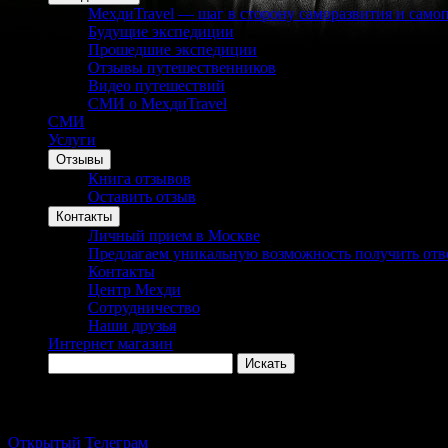
МехдиTravel — шаг в сторону саморазвития и само
Будущие экспедиции
Прошедшие экспедиции
Отзывы путешественников
Видео путешествий
СМИ о МехдиTravel
СМИ
Услуги
Отзывы
Книга отзывов
Оставить отзыв
Контакты
Личный прием в Москве
Предлагаем уникальную возможность получить отв
Контакты
Центр Мехди
Сотрудничество
Наши друзья
Интернет магазин
Мехди в соцсетях / Mehdi in Social Networking
Открытый Телеграм