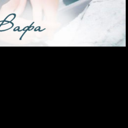
ствует горечь разочарования от несбывшегося. И неважно, что
еехать или не выбрали новую жизнь, полную опасных
лько угодно. Ему представлялось, что там морские животные
азалось, искры костра на том берегу. И сразу же перед его
ли одеты в светящиеся одежды, с дивными прическами. Они
няло. И даже сидя здесь, вдалеке от них, этот человек
берегу и смотрел вдаль. Это продолжалось не один год. Денег
ольше не сможет увидеть тот край земли и, никогда не убедится
з, он точно знал, что мир в его голове навсегда останется с
о мы так думаем. Давайте сделаем так, чтобы это «где-то там»
ящей одежде, живущего в окружении райских птиц. И не