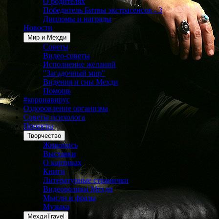
О родителях
Победитель Битвы экстрасенсов - 3
Дипломы и награды
Новости
Мир и Мехди
Советы
Видео-советы
Исполнение желаний
"Загадочный мир"
Видения и сны Мехди
Помощь
#коронавирус
Оздоровление организма
Советы психолога
Проекты
Творчество
Живопись
Выставки
О картинах
Книги
Литературные странички
Видеоролики Мехди
Мысли и фразы
Музыка
МехдиTravel